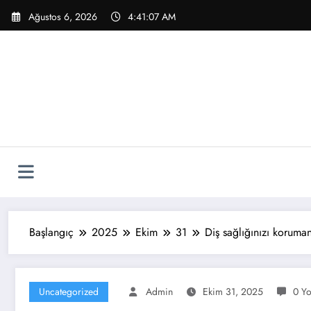
İçeriğe
Ağustos 6, 2026
4:41:08 AM
atla
Başlangıç
2025
Ekim
31
Diş sağlığınızı korumanı
Uncategorized
Admin
Ekim 31, 2025
0 Yo