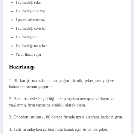
1 su bardağı şeker
1 su bardağı sıvı yağ
1 paket kabartma tozu
1 su bardağı ceviz içi
1 su bardağı su
1 su bardağı toz şeker
Yarım limon suyu
Hazırlanışı
1. Bir karıştırma kabında un, yoğurt, irmik, şeker, sıvı yağ ve
kabartma tozunu yoğurun.
2. Hamuru ceviz büyüklüğünde parçalara ayırıp yuvarlayın ve
yağlanmış fırın tepsisine aralıklı olarak dizin.
3. Önceden ısıtılmış 180 derece fırında üzeri kızarana kadar pişirin.
4. Tatlı fırındayken şerbeti hazırlamak için su ve toz şekeri