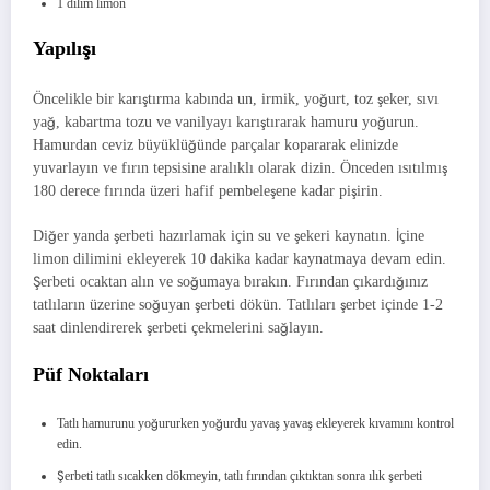
1 dilim limon
Yapılışı
Öncelikle bir karıştırma kabında un, irmik, yoğurt, toz şeker, sıvı
yağ, kabartma tozu ve vanilyayı karıştırarak hamuru yoğurun.
Hamurdan ceviz büyüklüğünde parçalar kopararak elinizde
yuvarlayın ve fırın tepsisine aralıklı olarak dizin. Önceden ısıtılmış
180 derece fırında üzeri hafif pembeleşene kadar pişirin.
Diğer yanda şerbeti hazırlamak için su ve şekeri kaynatın. İçine
limon dilimini ekleyerek 10 dakika kadar kaynatmaya devam edin.
Şerbeti ocaktan alın ve soğumaya bırakın. Fırından çıkardığınız
tatlıların üzerine soğuyan şerbeti dökün. Tatlıları şerbet içinde 1-2
saat dinlendirerek şerbeti çekmelerini sağlayın.
Püf Noktaları
Tatlı hamurunu yoğururken yoğurdu yavaş yavaş ekleyerek kıvamını kontrol
edin.
Şerbeti tatlı sıcakken dökmeyin, tatlı fırından çıktıktan sonra ılık şerbeti