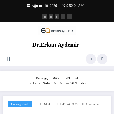
İçeriğe
Ağustos 10, 2026
9:52:05 AM
atla
Dr.Erkan Aydemir
Başlangıç
2025
Eylül
24
Lezzetli Şerbetli Tatlı Tarifi ve Püf Noktaları
Uncategorized
Admin
Eylül 24, 2025
0 Yorumlar