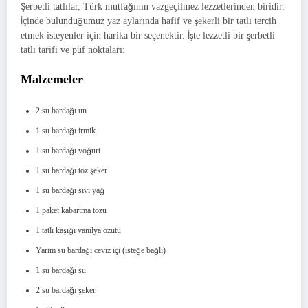
Şerbetli tatlılar, Türk mutfağının vazgeçilmez lezzetlerinden biridir.
İçinde bulunduğumuz yaz aylarında hafif ve şekerli bir tatlı tercih
etmek isteyenler için harika bir seçenektir. İşte lezzetli bir şerbetli
tatlı tarifi ve püf noktaları:
Malzemeler
2 su bardağı un
1 su bardağı irmik
1 su bardağı yoğurt
1 su bardağı toz şeker
1 su bardağı sıvı yağ
1 paket kabartma tozu
1 tatlı kaşığı vanilya özütü
Yarım su bardağı ceviz içi (isteğe bağlı)
1 su bardağı su
2 su bardağı şeker